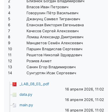
2
Близнюк Богдан Владимирович
3
Власов Иван Петрович
4
Говорухин Пётр Васильевич
5
Джанунц Самвел Тигранович
6
Еланская Виктория Евгеньевна
7
Качесов Сергей Алексеевич
8
Ломаш Александр Дмитриевич
9
Манцветов Семён Алексеевич
10
Паршин Владислав Сергеевич
11
Решетов Николай Эдуардович
12
Розиев Ахмет
13
Санин Егор Владимирович
14
Сунгуртян Исак Сергеевич
_LAB_08_03_.pdf
16 апреля 2026, 11:02
data.py
16 апреля 2026, 11:02
main.py
16 апреля 2026, 11:02