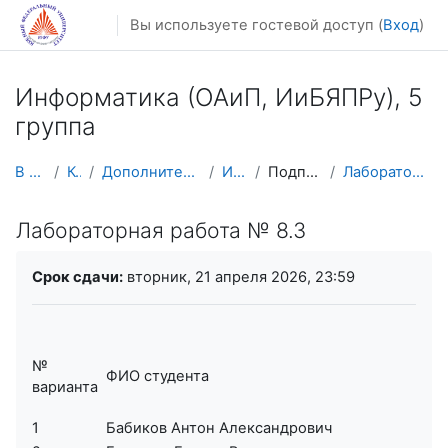
Перейти к основному содержанию
Вы используете гостевой доступ (
Вход
)
Информатика (ОАиП, ИиБЯПPy), 5
группа
В начало
Курсы
Дополнительное образование
ИНФ 5 гр
Подпрограммы-2
Лабораторная работа № 8.3
Лабораторная работа № 8.3
Требуемые условия завершения
Срок сдачи:
вторник, 21 апреля 2026, 23:59
№
ФИО студента
варианта
1
Бабиков Антон Александрович