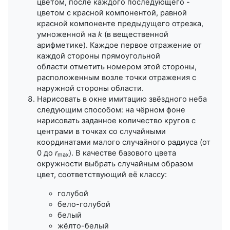
цветом, после каждого последующего -
цветом с красной компонентой, равной
красной компоненте предыдущего отрезка,
умноженной на
k
(в вещественной
арифметике). Каждое первое отражение от
каждой стороны прямоугольной
области отметить номером этой стороны,
расположенным возле точки отражения
с
наружной стороны области.
Нарисовать в окне имитацию звёздного неба
следующим способом: на
чёрном фоне
нарисовать заданное количество кругов с
центрами в точках
со случайными
координатами малого случайного радиуса (от
0
до
r
). В качестве базового цвета
max
окружности выбрать
случайным образом
цвет, соответствующий её классу:
голубой
бело-голубой
белый
жёлто-белый