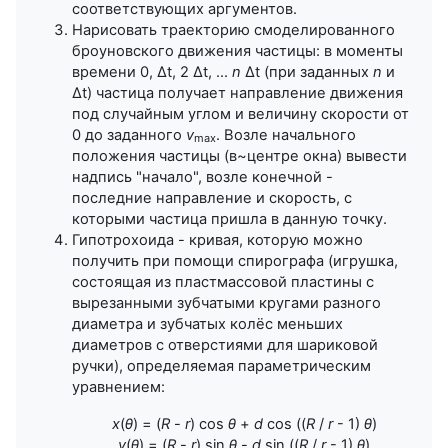
соответствующих аргументов.
Нарисовать траекторию смоделированного
броуновского движения частицы:
в моменты
времени 0, Δt, 2 Δt, ...
n
Δt (при
заданных
n
и
Δt) частица получает направление движения
под
случайным углом и величину скорости от
0 до заданного
v
.
Возле начального
max
положения частицы (в~центре окна) вывести
надпись
"начало", возле конечной -
последние направление и скорость,
с
которыми частица пришла в данную точку.
Гипотрохоида - кривая, которую можно
получить при помощи спирографа (игрушка,
состоящая из пластмассовой пластины с
вырезанными зубчатыми кругами разного
диаметра и зубчатых колёс меньших
диаметров с отверстиями для шариковой
ручки), определяемая
параметрическим
уравнением:
x
(
θ
) = (
R
-
r
) cos
θ
+
d
cos ((
R
/
r
- 1)
θ
)
y
(
θ
) = (
R
-
r
) sin
θ
-
d
sin ((
R
/
r
- 1)
θ
)