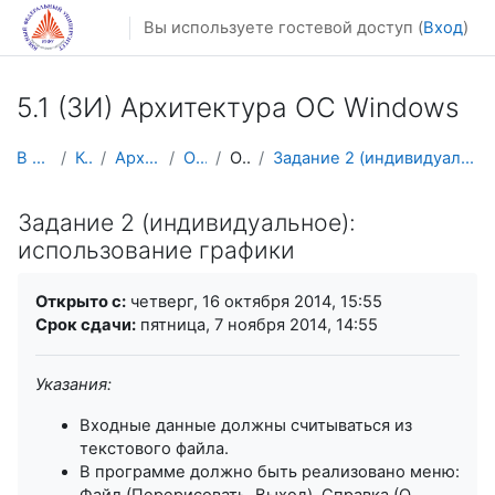
Перейти к основному содержанию
Вы используете гостевой доступ (
Вход
)
5.1 (ЗИ) Архитектура ОС Windows
В начало
Курсы
Архив курсов
OS-WIN
Общее
Задание 2 (индивидуальное): использование графики
Задание 2 (индивидуальное):
использование графики
Требуемые условия завершения
Открыто с:
четверг, 16 октября 2014, 15:55
Срок сдачи:
пятница, 7 ноября 2014, 14:55
Указания:
Входные данные должны считываться из
текстового файла.
В программе должно быть реализовано меню:
Файл (Перерисовать, Выход), Справка (О