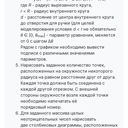
где
R
- радиус вырезанного круга,
r
<
R
- радиус внутреннего круга
d
- расстояние от центра внутреннего круга
до отверстия для ручки (для целей
моделирования условие
d
<
r
не обязательно
θ
∈ [0,
θ
] - параметр уравнения, меняется
max
от 0 с шагом Δ
θ
Рядом с графиком необходимо вывести
подписи с различными значениями
параметров.
Нарисовать заданное количество точек,
расположенных на окружности некоторого
радиуса на равном расстоянии друг от друга.
Каждая точка должна быть соединена с
каждой другой отрезком. С внешней
стороны окружности возле каждой точки
необходимо напечатать её
порядковый
номер.
Для заданного массива целых
неотрицательных чисел нарисовать
две столбиковых диаграммы, расположенных