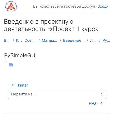
Перейти к основному содержанию
Вы используете гостевой доступ (
Вход
)
Введение в проектную
деятельность ->Проект 1 курса
В начало
Курсы
Осенний семестр
Математика, механика
Введение в проект - Проект 1
Литература
PySimpleGUI
PySimpleGUI
← Tkinter
Перейти на...
PyQT →