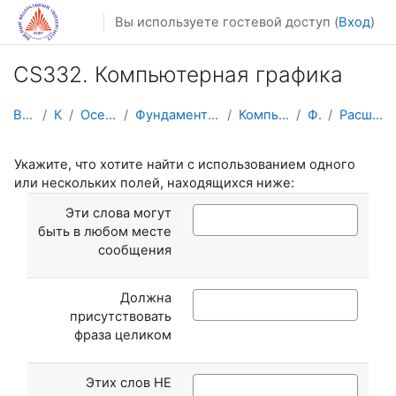
Перейти к основному содержанию
Вы используете гостевой доступ (
Вход
)
CS332. Компьютерная графика
В начало
Курсы
Осенний семестр
Фундаментальная информатика и ИТ
Компьютерная графика
Форумы
Расширенный поиск
Укажите, что хотите найти с использованием одного
или нескольких полей, находящихся ниже:
Эти слова могут
быть в любом месте
сообщения
Должна
присутствовать
фраза целиком
Этих слов НЕ