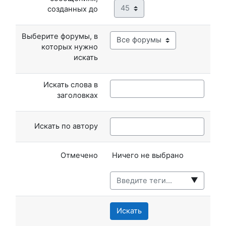
Минута
созданных до
Выберите форумы, в
которых нужно
искать
Искать слова в
заголовках
Искать по автору
Выбранные элементы:
Отмечено
Ничего не выбрано
▼
Искать