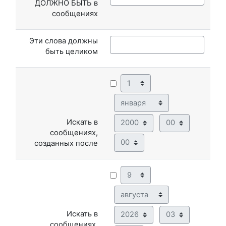
ДОЛЖНО БЫТЬ в
сообщениях
Эти слова должны
быть целиком
День
Месяц
Год
Час
Искать в
сообщениях,
Минута
созданных после
День
Месяц
Год
Час
Искать в
сообщениях,