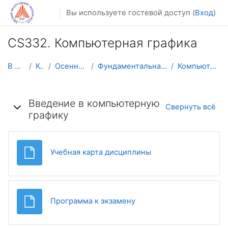
Перейти к основному содержанию
Вы используете гостевой доступ (
Вход
)
CS332. Компьютерная графика
В начало
Курсы
Осенний семестр
Фундаментальная информатика и ИТ
Компьютерная графика
Тематический план
Введение в компьютерную
Свернуть всё
графику
Файл
Учебная карта дисциплины
Файл
Программа к экзамену