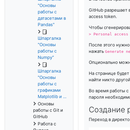
"Основы
GitHub разрешает 
работы с
access token.
датасетами в
Pandas"
Чтобы сгенерирова
> Personal access
Шпаргалка
"Основы
После этого нужно
работы с
нажать
Generate n
Numpy"
Опционально можно
Шпаргалка
На странице будет
"Основы
найти никто другой
работы с
графиками
Во время работы с
Matplotlib и ...
пароля необходимо
Основы
Создание 
работы с Git и
GitHub
Переход в директо
Работа с