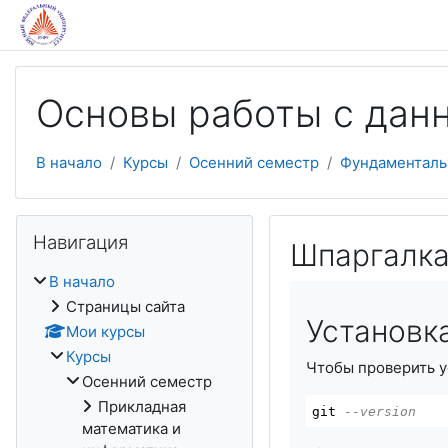
Перейти к основному содержанию
Основы работы с дан
В начало
Курсы
Осенний семестр
Фундаменталь
Пропустить Навигация
Навигация
Шпаргалка 
В начало
Страницы сайта
Установка
Мои курсы
Курсы
Чтобы проверить ус
Осенний семестр
Прикладная
git 
--version
математика и