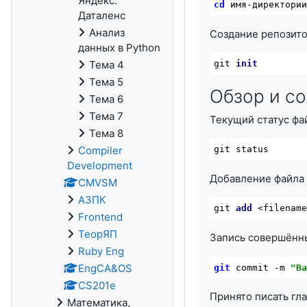
Яндекс.
cd
 имя-директори
Даталенс
Анализ
Создание репозито
данных в Python
Тема 4
git 
init
Тема 5
Обзор и с
Тема 6
Тема 7
Текущий статус фа
Тема 8
Compiler
git 
status
Development
Добавление файла 
CMVSM
АЗПК
git 
add
 <filenam
Frontend
ТеорЯП
Запись совершённ
Ruby Eng
EngCA&OS
git
 commit -m 
"В
CS201e
Принято писать гл
Математика,