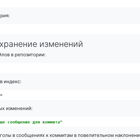
и
рия:
охранение изменений
йлов в репозитории:
в индекс:
e>
ых изменений:
аше сообщение для коммита"
аголы в сообщениях к коммитам в повелительном наклонении