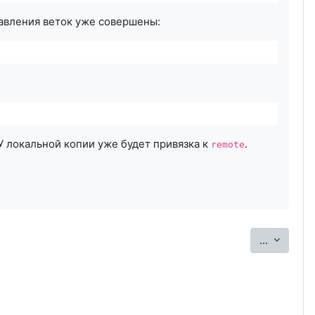
авления веток уже совершены:
У локальной копии уже будет привязка к
.
remote
Экспорт
...