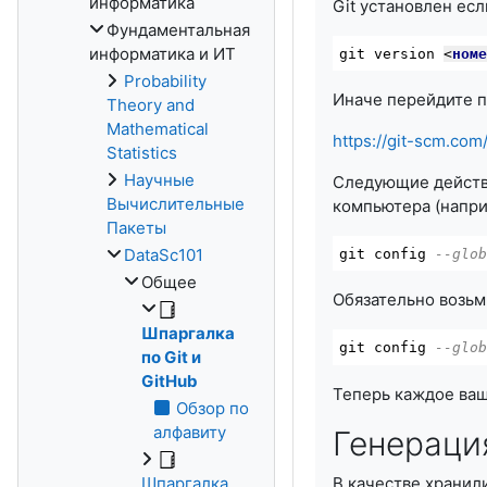
информатика
Git установлен есл
Фундаментальная
информатика и ИТ
git version 
<
ном
Probability
Иначе перейдите п
Theory and
Mathematical
https://git-scm.co
Statistics
Научные
Следующие действи
Вычислительные
компьютера (наприм
Пакеты
DataSc101
git 
config
--glo
Общее
Обязательно возьм
Шпаргалка
git 
config
--glo
по Git и
GitHub
Теперь каждое ваш
Обзор по
алфавиту
Генерация
В качестве хранил
Шпаргалка