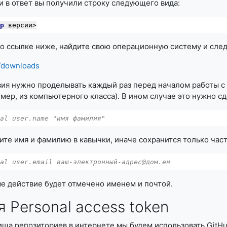
и в ответ вы получили строку следующего вида:
ер
 версии>
о ссылке ниже, найдите свою операционную систему и след
m/downloads
я нужно проделывать каждый раз перед началом работы с gi
ер, из компьютерного класса). В ином случае это нужно сд
bal user.name "имя фамилия"
ите имя и фамилию в кавычки, иначе сохранится только част
bal user.email ваш-электронный-адрес@дом.ен
е действие будет отмечено именем и почтой.
 Personal access token
ища репозиториев в интернете мы будем использовать GitHu