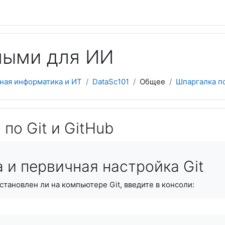
ными для ИИ
ная информатика и ИТ
DataSc101
Общее
Шпаргалка по
по Git и GitHub
 и первичная настройка Git
тановлен ли на компьютере Git, введите в консоли: