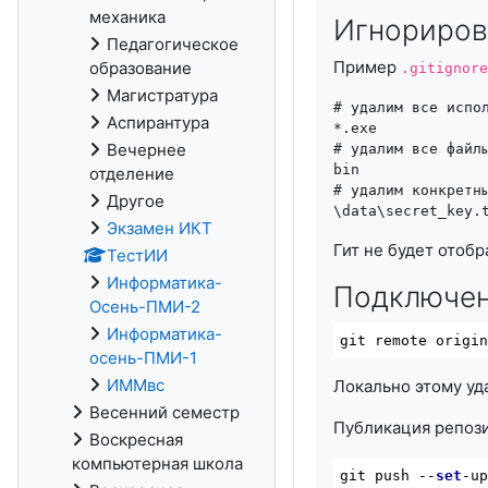
механика
Игнориров
Педагогическое
Пример
образование
.gitignore
Магистратура
# удалим все испол
Аспирантура
*.exe

Вечернее
# удалим все файлы
bin

отделение
# удалим конкретны
Другое
\data\secret_key.
Экзамен ИКТ
Гит не будет отобр
ТестИИ
Информатика-
Подключен
Осень-ПМИ-2
Информатика-
git remote origi
осень-ПМИ-1
ИММвс
Локально этому у
Весенний семестр
Публикация репози
Воскресная
компьютерная школа
git push --
set
-u