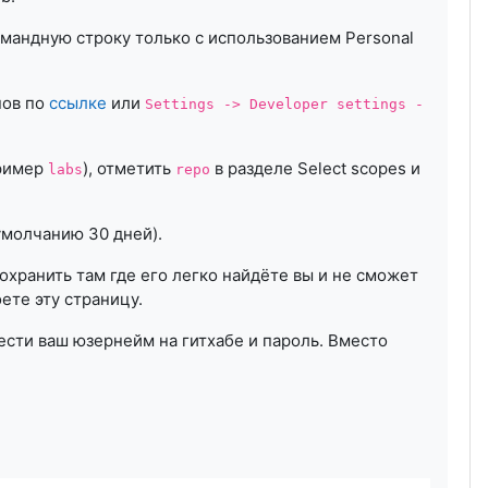
омандную строку только с использованием Personal
нов по
ссылке
или
Settings -> Developer settings -
пример
), отметить
в разделе Select scopes и
labs
repo
умолчанию 30 дней).
охранить там где его легко найдёте вы и не сможет
оете эту страницу.
ести ваш юзернейм на гитхабе и пароль. Вместо