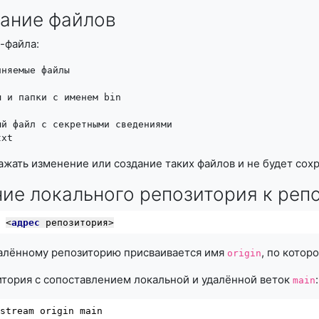
ание файлов
-файла:
няемые файлы

 и папки с именем bin

й файл с секретными сведениями

txt
ажать изменение или создание таких файлов и не будет сохр
ие локального репозитория к репо
n 
<
адрес
 репозитория>
далённому репозиторию присваивается имя
, по котор
origin
тория с сопоставлением локальной и удалённой веток
:
main
pstream origin main