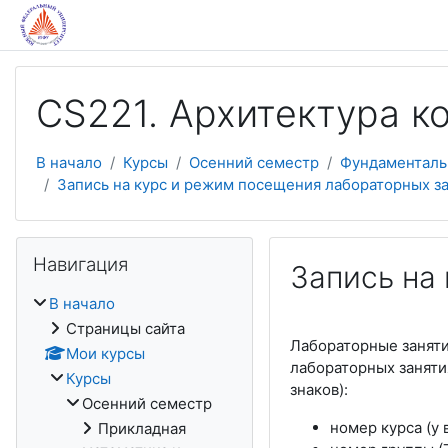
Перейти к основному содержанию
CS221. Архитектура 
В начало
Курсы
Осенний семестр
Фундаменталь
Запись на курс и режим посещения лабораторных з
Пропустить Навигация
Навигация
Запись на
В начало
Страницы сайта
Лабораторные заняти
Мои курсы
лабораторных заняти
Курсы
знаков):
Осенний семестр
номер курса (у 
Прикладная