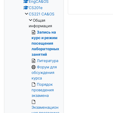
EngCA&OS
CS201e
CS221 CA&OS
Общая
информация
Запись на
курс и режим
посещения
лабораторных
занятий
Литература
Форум для
обсуждения
курса
Порядок
проведения
экзамена
Экзаменацион
ная программа