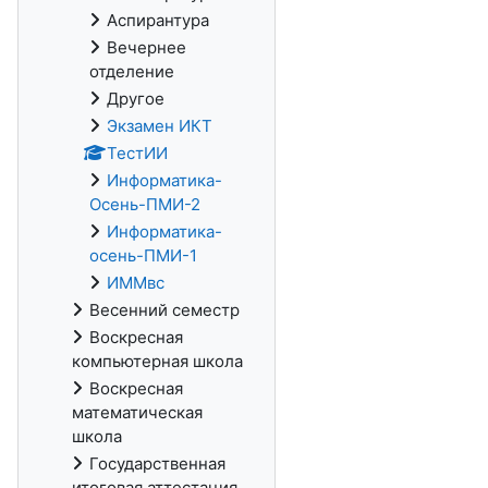
Аспирантура
Вечернее
отделение
Другое
Экзамен ИКТ
ТестИИ
Информатика-
Осень-ПМИ-2
Информатика-
осень-ПМИ-1
ИММвс
Весенний семестр
Воскресная
компьютерная школа
Воскресная
математическая
школа
Государственная
итоговая аттестация