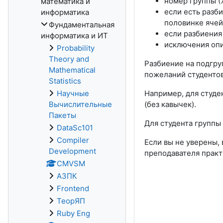
номер группы (7, 
математика и
если есть разби
информатика
половинке ячейк
Фундаментальная
если разбиения
информатика и ИТ
исключения оп
Probability
Theory and
Разбиение на подгру
Mathematical
пожеланий студентов
Statistics
Научные
Например, для студен
Вычислительные
(без кавычек).
Пакеты
Для студента группы 
DataSc101
Compiler
Если вы не уверены,
Development
преподавателя практ
CMVSM
АЗПК
Frontend
ТеорЯП
Ruby Eng