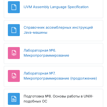
Файл
IJVM Assembly Language Specification
Справочник ассемблерных инструкций
Файл
Java-машины
Лабораторная №6.
Задание
Микропрограммирование
Лабораторная №7.
Зада
Микропрограммирование (продолжение)
Подготовка №8. Основы работы в UNIX-
Страница
подобных ОС