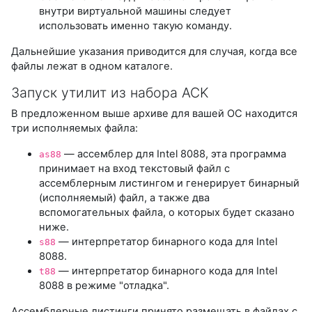
внутри виртуальной машины следует
использовать именно такую команду.
Дальнейшие указания приводится для случая, когда все
файлы лежат в одном каталоге.
Запуск утилит из набора ACK
В предложенном выше архиве для вашей ОС находится
три исполняемых файла:
— ассемблер для Intel 8088, эта программа
as88
принимает на вход текстовый файл с
ассемблерным листингом и генерирует бинарный
(исполняемый) файл, а также два
вспомогательных файла, о которых будет сказано
ниже.
— интерпретатор бинарного кода для Intel
s88
8088.
— интерпретатор бинарного кода для Intel
t88
8088 в режиме "отладка".
Ассемблерные листинги принято размещать в файлах с