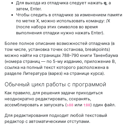
Для выхода из отладчика следует нажать
q
, а
затем, Enter.
Чтобы следить в отладчике за изменением памяти
по метке X, можно использовать команду: /X
(после набора этих символов во время
выполнения отладки нужно нажать Enter).
Более полное описание возможностей отладчика (в
том числе, установка точек останова, breakpoints)
можно найти на страницах 788–790 книги Таненбаума
(номера страниц — по 5-му изданию, приложение В,
ссылка на полный текст которого расположена в
разделе Литература (варез) на странице курса).
Обычный цикл работы с программой
Как правило, для решения задачи приходиться
неоднократно редактировать, сохранять,
ассемблировать и запускать (
или
) один файл.
s88
t88
Для редактирования подходит любой текстовый
редактор с автоматическими отступами.