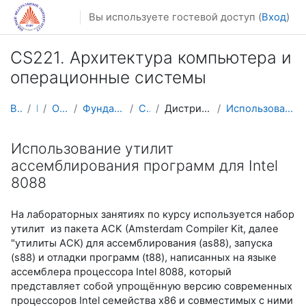
Перейти к основному содержанию
Вы используете гостевой доступ (
Вход
)
CS221. Архитектура компьютера и
операционные системы
В начало
Курсы
Осенний семестр
Фундаментальная информатика и ИТ
CS221 CA&OS
Дистрибутивы и справочная информация
Использование утилит ассемблирования программ для ...
Использование утилит
ассемблирования программ для Intel
8088
На лабораторных занятиях по курсу используется набор
утилит из пакета ACK (Amsterdam Compiler Kit, далее
"утилиты АСК) для ассемблирования (as88), запуска
(s88) и отладки программ (t88), написанных на языке
ассемблера процессора Intel 8088, который
представляет собой упрощённую версию современных
процессоров Intel семейства x86 и совместимых с ними