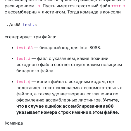
расширением
. Пусть имеется текстовый файл
.s
test.s
с ассемблерным листингом. Тогда команда в консоли
./as88 
test
.
s
сгенерирует три файла:
— бинарный код для Intel 8088.
test.88
— файл с указанием, какие позиции
test.#
исходного файла соответствуют каким позициям
бинарного файла.
— копия файла с исходным кодом, где
test.$
подставлен текст включаемых вспомогательных
файлов, а также удовлетворены соглашения по
оформлению ассемблерных листингов.
Учтите,
что в случае ошибок ассемблирования as88
указывает номера строк именно в этом файле.
Команда