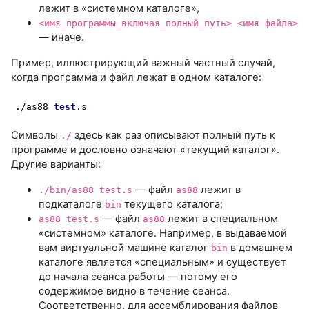
лежит в «системном каталоге»,
<имя_программы_включая_полный_путь> <имя файла>
— иначе.
Пример, иллюстрирующий важный частный случай,
когда программа и файл лежат в одном каталоге:
./as88 
test
.
s
Символы
здесь как раз описывают полный путь к
./
программе и дословно означают «текущий каталог».
Другие варианты:
— файл
лежит в
./bin/as88 test.s
as88
подкаталоге
текущего каталога;
bin
— файл
лежит в специальном
as88 test.s
as88
«системном» каталоге. Например, в выдаваемой
вам виртуальной машине каталог
в домашнем
bin
каталоге является «специальным» и существует
до начала сеанса работы — потому его
содержимое видно в течение сеанса.
Соответственно, для ассемблирования файлов