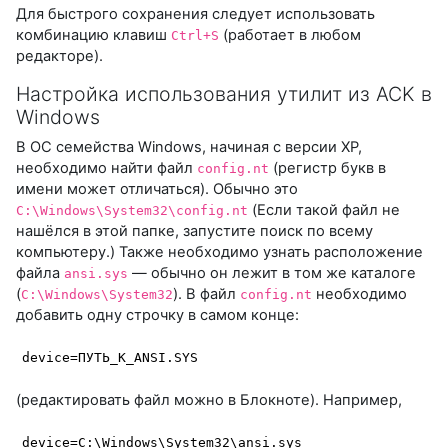
Для быстрого сохранения следует использовать
комбинацию клавиш
(работает в любом
Ctrl+S
редакторе).
Настройка использования утилит из ACK в
Windows
В ОС семейства Windows, начиная с версии XP,
необходимо найти файл
(регистр букв в
config.nt
имени может отличаться). Обычно это
(Если такой файл не
C:\Windows\System32\config.nt
нашёлся в этой папке, запустите поиск по всему
компьютеру.) Также необходимо узнать расположение
файла
— обычно он лежит в том же каталоге
ansi.sys
(
). В файл
необходимо
C:\Windows\System32
config.nt
добавить одну строчку в самом конце:
device
=ПУТЬ_К_ANSI.SYS
(редактировать файл можно в Блокноте). Например,
device
=C:\Windows\System32\ansi.sys