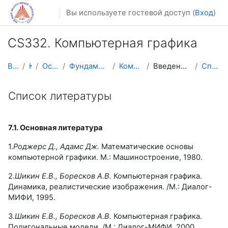
Перейти к основному содержанию
Вы используете гостевой доступ (
Вход
)
CS332. Компьютерная графика
В начало
Курсы
Осенний семестр
Фундаментальная информатика и ИТ
Компьютерная графика
Введение в компьютерную графику
Список литературы
Список литературы
7.1. Основная литература
1.
Роджерс Д., Адамс Дж.
Математические основы
компьютерной графики. М.: Машиностроение, 1980.
2.
Шикин Е.В., Боресков А.В.
Компьютерная графика.
Динамика, реалистические изображения. /М.: Диалог-
МИФИ, 1995.
3.
Шикин Е.В., Боресков А.В.
Компьютерная графика.
Полигональные модели. /М.: Диалог-МИФИ, 2000.