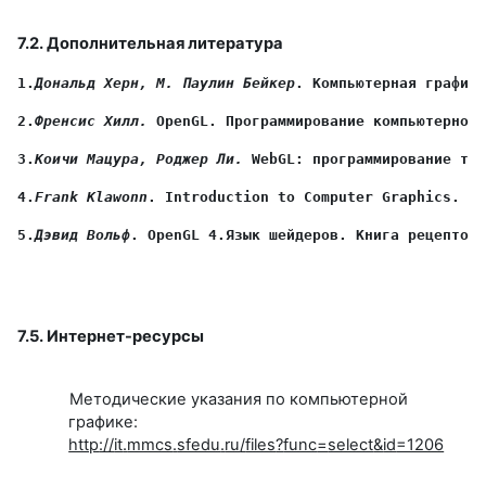
7.2. Дополнительная литература
1.
Дональд Херн, М. Паулин Бейкер
. Компьютерная графика
2.
Френсис Хилл.
OpenGL
. Программирование компьютерной 
3.
Коичи Мацура, Роджер Ли. 
WebGL
: программирование трё
4.
Frank Klawonn
5.
Дэвид Вольф
7.5. Интернет-ресурсы
Методические указания по компьютерной
графике:
http
://
it
.
mmcs
.
sfedu
.
ru
/
files
?
func
=
select
&
id
=1206