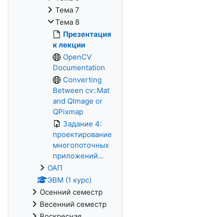
Тема 7
Тема 8
Презентация
к лекции
OpenCV
Documentation
Converting
Between cv::Mat
and QImage or
QPixmap
Задание 4:
проектирование
многопоточных
приложений...
ОАП
ЭВМ (1 курс)
Осенний семестр
Весенний семестр
Воскресная