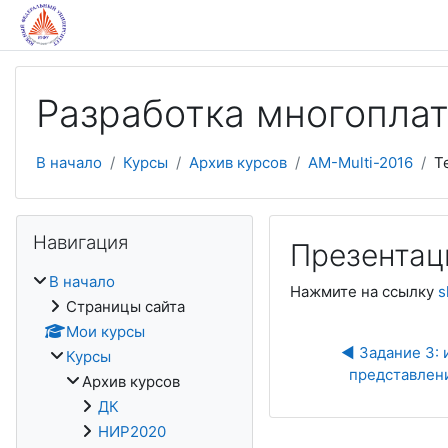
Перейти к основному содержанию
Разработка многопла
В начало
Курсы
Архив курсов
AM-Multi-2016
Т
Пропустить Навигация
Навигация
Презентац
В начало
Нажмите на ссылку
s
Страницы сайта
Мои курсы
◀︎ Задание 3: 
Курсы
представлени
Архив курсов
ДК
НИР2020