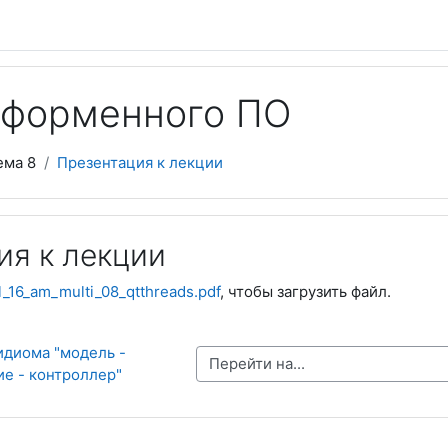
тформенного ПО
ема 8
Презентация к лекции
ия к лекции
l_16_am_multi_08_qtthreads.pdf
, чтобы загрузить файл.
идиома "модель - 
Перейти на...
е - контроллер"