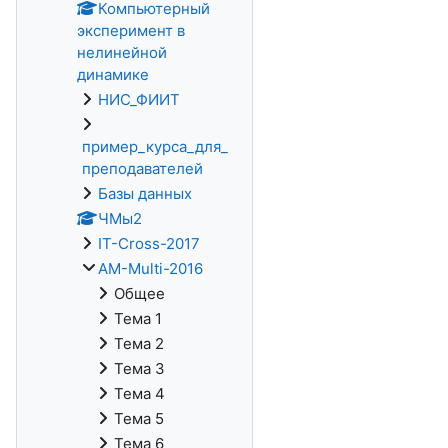
Компьютерный
эксперимент в
нелинейной
динамике
НИС_ФИИТ
пример_курса_для_
преподавателей
Базы данных
ЧМы2
IT-Cross-2017
AM-Multi-2016
Общее
Тема 1
Тема 2
Тема 3
Тема 4
Тема 5
Тема 6