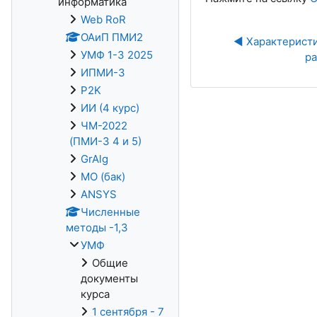
информатика
Web RoR
ОАиП ПМИ2
◀︎ Характерист
УМФ 1-3 2025
ра
ИПМИ-3
P2K
ИИ (4 курс)
ЧМ-2022
(ПМИ-3 4 и 5)
GrAlg
МО (бак)
ANSYS
Численные
методы -1,3
УМФ
Общие
документы
курса
1 сентября - 7