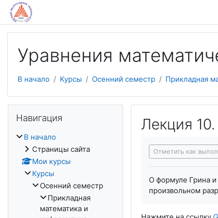
Перейти к основному содержанию
Уравнения математич
В начало
Курсы
Осенний семестр
Прикладная м
Пропустить Навигация
Навигация
Лекция 10.
В начало
Требуемые услови
Страницы сайта
Отметить как выпо
Мои курсы
Курсы
О формуле Грина и
Осенний семестр
произвольном разр
Прикладная
математика и
Нажмите на ссылку
G