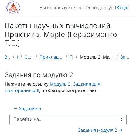
Перейти к основному содержанию
Вы используете гостевой доступ (
Вход
)
Пакеты научных вычислений.
Практика. Maple (Герасименко
Т.Е.)
В начало
Курсы
Осенний семестр
Прикладная математика и информатика
ПНВ_2025
Модуль 2. Математический анализ, линейная алгебра ...
Задания по модулю 2
Задания по модулю 2
Нажмите на ссылку
Модуль 2. Задания для
повторения.pdf
, чтобы просмотреть файл.
← Задание 5
Перейти на...
Задания модуля 2 →