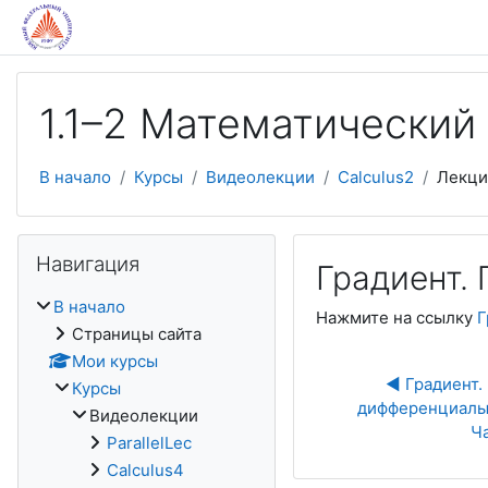
Перейти к основному содержанию
1.1–2 Математический
В начало
Курсы
Видеолекции
Calculus2
Лекци
Пропустить Навигация
Навигация
Градиент.
В начало
Нажмите на ссылку
Г
Страницы сайта
Мои курсы
◀︎ Градиент.
Курсы
дифференциалы 
Видеолекции
Ча
ParallelLec
Calculus4