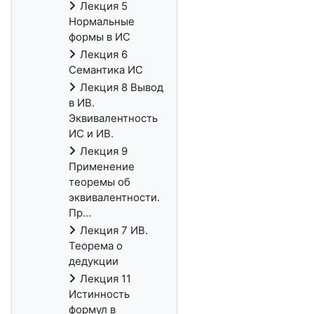
Лекция 5
Нормальные
формы в ИС
Лекция 6
Семантика ИС
Лекция 8 Вывод
в ИВ.
Эквивалентность
ИС и ИВ.
Лекция 9
Применение
теоремы об
эквивалентности.
Пр...
Лекция 7 ИВ.
Теорема о
дедукции
Лекция 11
Истинность
формул в