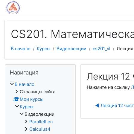
Перейти к основному содержанию
CS201. Математическа
В начало
Курсы
Видеолекции
cs201_vl
Лекция
Пропустить Навигация
Навигация
Лекция 12 
В начало
Нажмите на ссылку
Л
Страницы сайта
Мои курсы
◀︎ Лекция 12 част
Курсы
Видеолекции
ParallelLec
Calculus4