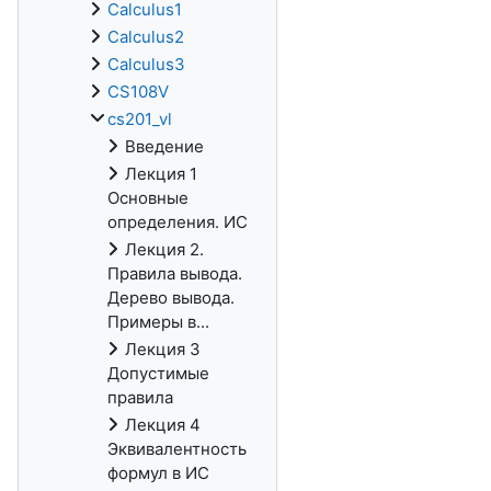
Calculus1
Calculus2
Calculus3
CS108V
cs201_vl
Введение
Лекция 1
Основные
определения. ИС
Лекция 2.
Правила вывода.
Дерево вывода.
Примеры в...
Лекция 3
Допустимые
правила
Лекция 4
Эквивалентность
формул в ИС