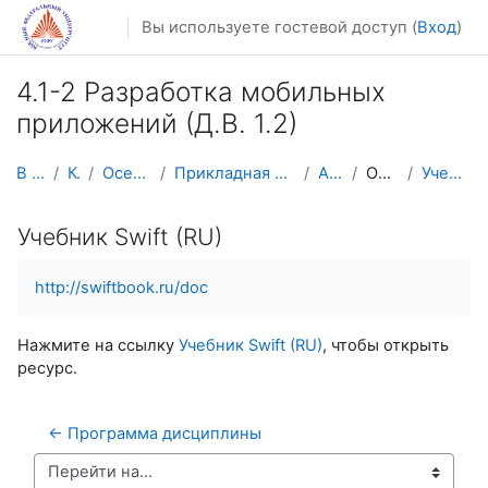
Перейти к основному содержанию
Вы используете гостевой доступ (
Вход
)
4.1-2 Разработка мобильных
приложений (Д.В. 1.2)
В начало
Курсы
Осенний семестр
Прикладная математика и информатика
AM-Mobile
Основы Swift
Учебник Swift (RU)
Учебник Swift (RU)
http://swiftbook.ru/doc
Нажмите на ссылку
Учебник Swift (RU)
, чтобы открыть
ресурс.
← Программа дисциплины
Перейти на...