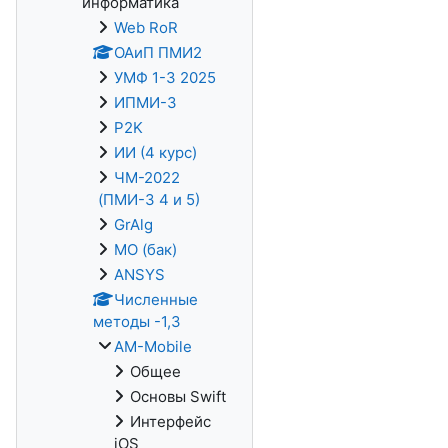
информатика
Web RoR
ОАиП ПМИ2
УМФ 1-3 2025
ИПМИ-3
P2K
ИИ (4 курс)
ЧМ-2022
(ПМИ-3 4 и 5)
GrAlg
МО (бак)
ANSYS
Численные
методы -1,3
AM-Mobile
Общее
Основы Swift
Интерфейс
iOS