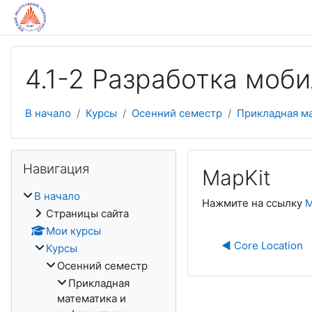
Перейти к основному содержанию
4.1-2 Разработка моби
В начало
Курсы
Осенний семестр
Прикладная м
Пропустить Навигация
Навигация
MapKit
В начало
Нажмите на ссылку
M
Страницы сайта
Мои курсы
◀︎ Core Location
Курсы
Осенний семестр
Прикладная
математика и