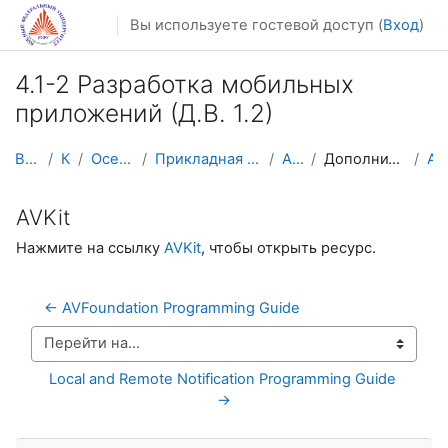
Перейти к основному содержанию
Вы используете гостевой доступ (
Вход
)
4.1-2 Разработка мобильных
приложений (Д.В. 1.2)
В начало
Курсы
Осенний семестр
Прикладная математика и информатика
AM-Mobile
Дополнительные возможности
AVKit
AVKit
Нажмите на ссылку
AVKit
, чтобы открыть ресурс.
← AVFoundation Programming Guide
Перейти на...
Local and Remote Notification Programming Guide 
→
Пропустить Навигация