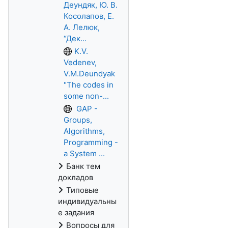
Деундяк, Ю. В.
Косолапов, Е.
А. Лелюк,
“Дек...
K.V.
Vedenev,
V.M.Deundyak
"The codes in
some non-...
GAP -
Groups,
Algorithms,
Programming -
a System ...
Банк тем
докладов
Типовые
индивидуальны
е задания
Вопросы для