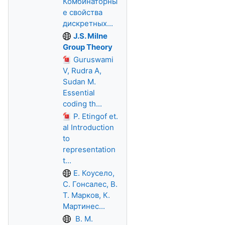
Комбинаторны
е свойства
дискретных...
J.S. Milne
Group Theory
Guruswami
V, Rudra A,
Sudan M.
Essential
coding th...
P. Etingof et.
al Introduction
to
representation
t...
Е. Коусело,
С. Гонсалес, В.
Т. Марков, К.
Мартинес...
В. М.