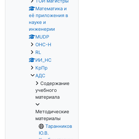
ТОИ магистры
Математика и
её приложения в
науке и
инженерии
MUDP
ОНС-Н
RL
ИИ_НС
КрПр
АДС
Содержание
учебного
материала
Методические
материалы
Таранников
Ю.В.