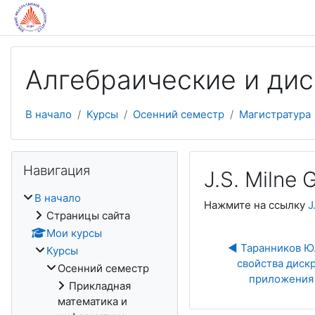
Перейти к основному содержанию
Алгебраические и ди
В начало
Курсы
Осенний семестр
Магистратура
Пропустить Навигация
Навигация
J.S. Milne
В начало
Нажмите на ссылку
J
Страницы сайта
Мои курсы
◀︎ Таранников Ю
Курсы
свойства дискр
Осенний семестр
приложения 
Прикладная
математика и