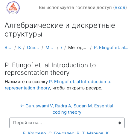
Перейти к основному содержанию
Вы используете гостевой доступ (
Вход
)
Алгебраические и дискретные
структуры
В начало
Курсы
Осенний семестр
Магистратура
АДС
Методические материалы
P. Etingof et. al Introduction to representation t...
P. Etingof et. al Introduction to
representation theory
Нажмите на ссылку
P. Etingof et. al Introduction to
representation theory
, чтобы открыть ресурс.
← Guruswami V, Rudra A, Sudan M. Essential 
coding theory
Перейти на...
Е. Коусело, С. Гонсалес, В. Т. Марков, К. 