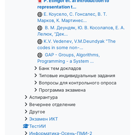
P. Etingof et. al Introduction to
representation t...
Е. Коусело, С. Гонсалес, В. Т.
Марков, К. Мартинес...
В. М. Деундяк, Ю. В. Косолапов, Е. А.
Лелюк, “Дек...
K.V. Vedenev, V.M.Deundyak "The
codes in some non-...
GAP - Groups, Algorithms,
Programming - a System ...
Банк тем докладов
Типовые индивидуальные задания
Вопросы для контрольного опроса
Программа экзамена
Аспирантура
Вечернее отделение
Другое
Экзамен ИКТ
ТестИИ
Информатика-Осень-ПМИ-2