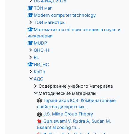
DS & ИАД 2025
ТОИ маг
Modern computer technology
ТОИ магистры
Математика и её приложения в науке и
инженерии
MUDP
ОНС-Н
RL
ИИ_НС
КрПр
АДС
Содержание учебного материала
Методические материалы
Таранников Ю.В. Комбинаторные
свойства дискретных...
J.S. Milne Group Theory
Guruswami V, Rudra A, Sudan M.
Essential coding th...