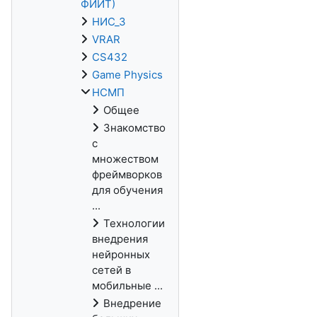
ФИИТ)
НИС_3
VRAR
CS432
Game Physics
НСМП
Общее
Знакомство
с
множеством
фреймворков
для обучения
...
Технологии
внедрения
нейронных
сетей в
мобильные ...
Внедрение