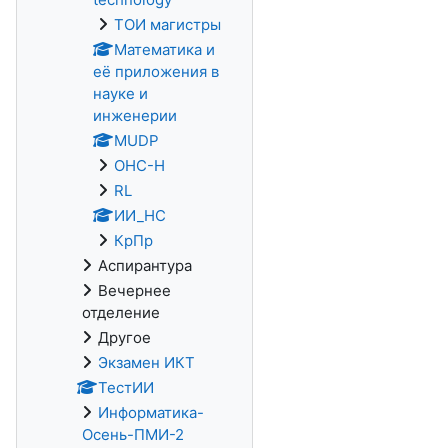
ТОИ магистры
Математика и
её приложения в
науке и
инженерии
MUDP
ОНС-Н
RL
ИИ_НС
КрПр
Аспирантура
Вечернее
отделение
Другое
Экзамен ИКТ
ТестИИ
Информатика-
Осень-ПМИ-2