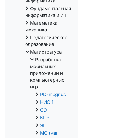
информатика
Фундаментальная
информатика и ИТ
Математика,
механика
Педагогическое
образование
Магистратура
Разработка
мобильных
приложений и
компьютерных
игр
PD-magnus
НИС_1
GD
КПР
ЯП
МО (маг