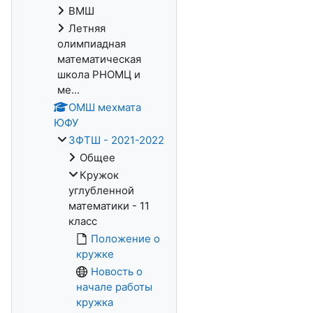
ВМШ
Летняя
олимпиадная
математическая
школа РНОМЦ и
ме...
ОМШ мехмата
ЮФУ
ЗФТШ - 2021-2022
Общее
Кружок
углубленной
математики - 11
класс
Положение о
кружке
Новость о
начале работы
кружка