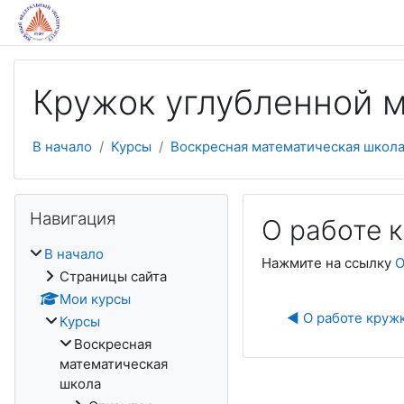
Перейти к основному содержанию
Кружок углубленной
В начало
Курсы
Воскресная математическая школ
Пропустить Навигация
Навигация
О работе к
В начало
Нажмите на ссылку
О
Страницы сайта
Мои курсы
◀︎ О работе кружк
Курсы
Воскресная
математическая
школа