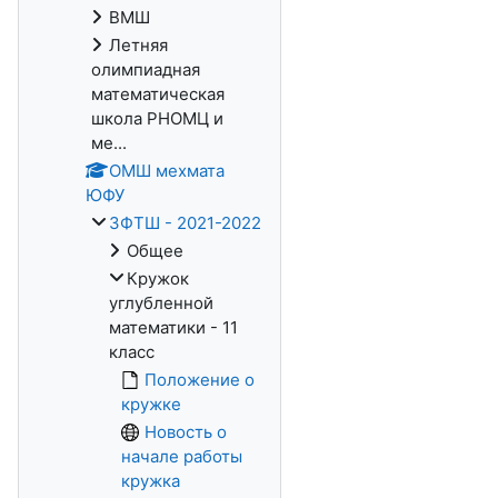
ВМШ
Летняя
олимпиадная
математическая
школа РНОМЦ и
ме...
ОМШ мехмата
ЮФУ
ЗФТШ - 2021-2022
Общее
Кружок
углубленной
математики - 11
класс
Положение о
кружке
Новость о
начале работы
кружка