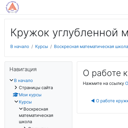
Перейти к основному содержанию
Кружок углубленной
В начало
Курсы
Воскресная математическая школ
Пропустить Навигация
Навигация
О работе к
В начало
Нажмите на ссылку
О
Страницы сайта
Мои курсы
◀︎ О работе круж
Курсы
Воскресная
математическая
школа