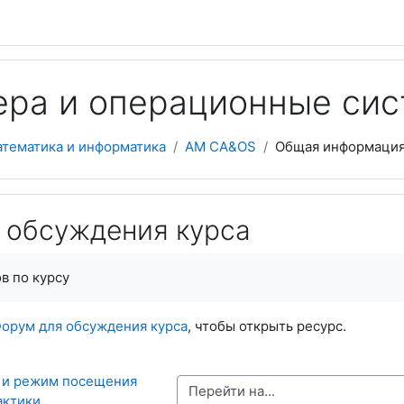
ера и операционные си
атематика и информатика
AM CA&OS
Общая информаци
 обсуждения курса
в по курсу
орум для обсуждения курса
, чтобы открыть ресурс.
с и режим посещения 
Перейти на...
актики