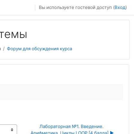
Вы используете гостевой доступ (
Вход
)
стемы
я
Форум для обсуждения курса
Лабораторная №1. Введение. 
Арифметика. Циклы LOOP.[4 балла] ▶︎