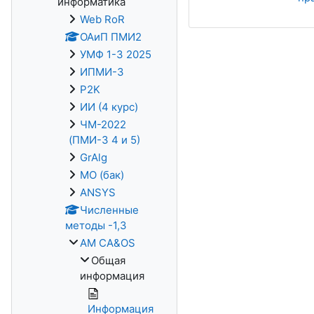
информатика
Web RoR
ОАиП ПМИ2
УМФ 1-3 2025
ИПМИ-3
P2K
ИИ (4 курс)
ЧМ-2022
(ПМИ-3 4 и 5)
GrAlg
МО (бак)
ANSYS
Численные
методы -1,3
AM CA&OS
Общая
информация
Информация