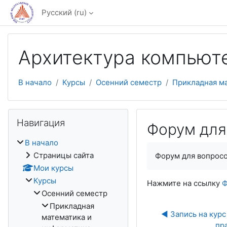
Перейти к основному содержанию
Русский ‎(ru)‎
Архитектура компьют
В начало
Курсы
Осенний семестр
Прикладная м
Пропустить Навигация
Навигация
Форум для
В начало
Страницы сайта
Форум для вопросо
Мои курсы
Курсы
Нажмите на ссылку
Ф
Осенний семестр
Прикладная
◀︎ Запись на кур
математика и
пр