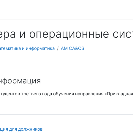
ера и операционные си
атематика и информатика
AM CA&OS
кий план
нформация
студентов третьего года обучения направления «Прикладная
Страница
ция для должников