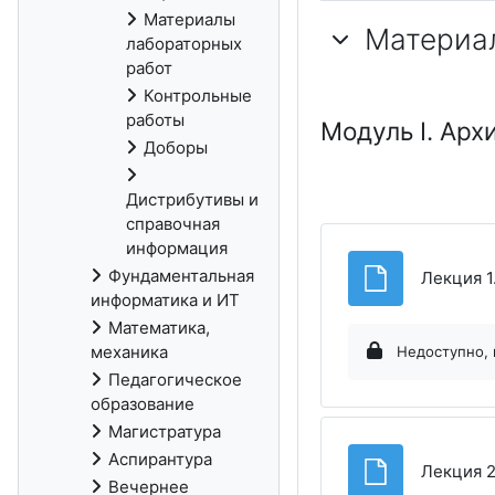
Материалы
Материа
лабораторных
работ
Контрольные
работы
Модуль I. Арх
Доборы
Дистрибутивы и
справочная
информация
Фундаментальная
Лекция 1
информатика и ИТ
Математика,
механика
Недоступно, 
Педагогическое
образование
Магистратура
Аспирантура
Лекция 2
Вечернее