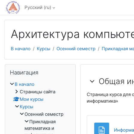
Перейти к основному содержанию
Русский ‎(ru)‎
Архитектура компьют
В начало
Курсы
Осенний семестр
Прикладная м
Пропустить Навигация
Навигация
Тематичес
Общая и
В начало
Страницы сайта
Страница курса для 
Мои курсы
информатика»
Курсы
Осенний семестр
Прикладная
математика и
Информа