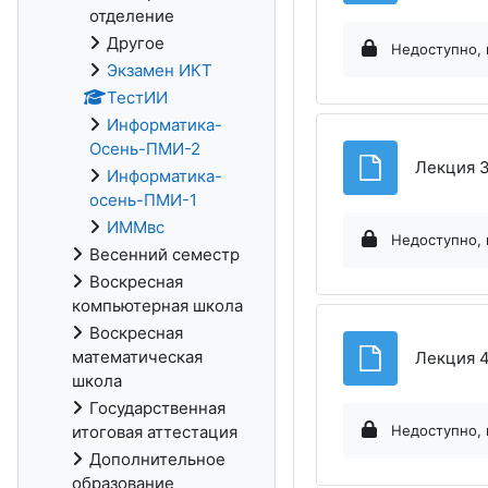
отделение
Другое
Недоступно, 
Экзамен ИКТ
ТестИИ
Информатика-
Осень-ПМИ-2
Лекция 3
Информатика-
осень-ПМИ-1
ИММвс
Недоступно, 
Весенний семестр
Воскресная
компьютерная школа
Воскресная
математическая
Лекция 4
школа
Государственная
итоговая аттестация
Недоступно, 
Дополнительное
образование