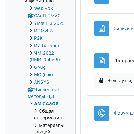
информатика
Web RoR
ОАиП ПМИ2
УМФ 1-3 2025
Запись н
ИПМИ-3
P2K
ИИ (4 курс)
ЧМ-2022
(ПМИ-3 4 и 5)
Литерат
GrAlg
МО (бак)
Недоступно, 
ANSYS
Численные
методы -1,3
AM CA&OS
Общая
Форум дл
информация
Материалы
лекций