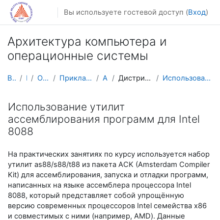
Перейти к основному содержанию
Вы используете гостевой доступ (
Вход
)
Архитектура компьютера и
операционные системы
В начало
Курсы
Осенний семестр
Прикладная математика и информатика
AM CA&OS
Дистрибутивы и справочная информация
Использование утилит ассемблирования программ для ...
Использование утилит
ассемблирования программ для Intel
8088
На практических занятиях по курсу используется набор
утилит as88/s88/t88 из пакета ACK (Amsterdam Compiler
Kit) для ассемблирования, запуска и отладки программ,
написанных на языке ассемблера процессора Intel
8088, который представляет собой упрощённую
версию современных процессоров Intel семейства x86
и совместимых с ними (например, AMD). Данные