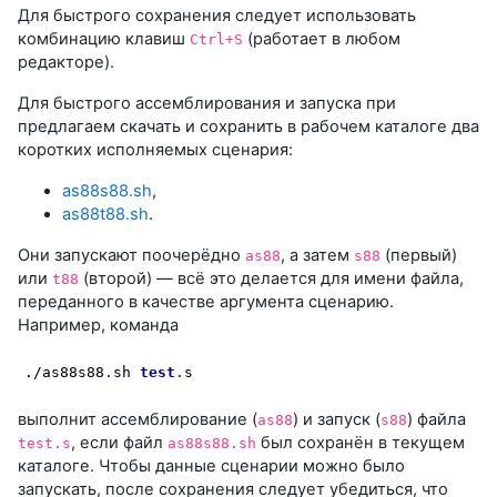
Для быстрого сохранения следует использовать
комбинацию клавиш
(работает в любом
Ctrl+S
редакторе).
Для быстрого ассемблирования и запуска при
предлагаем скачать и сохранить в рабочем каталоге два
коротких исполняемых сценария:
as88s88.sh
,
as88t88.sh
.
Они запускают поочерёдно
, а затем
(первый)
as88
s88
или
(второй) — всё это делается для имени файла,
t88
переданного в качестве аргумента сценарию.
Например, команда
./as88s88
.
sh 
test
.
s
выполнит ассемблирование (
) и запуск (
) файла
as88
s88
, если файл
был сохранён в текущем
test.s
as88s88.sh
каталоге. Чтобы данные сценарии можно было
запускать, после сохранения следует убедиться, что