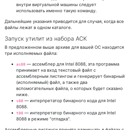
внутри виртуальной машины следует
использовать именно такую команду.
Дальнейшие указания приводится для случая, когда все
файлы лежат в одном каталоге.
Запуск утилит из набора ACK
В предложенном выше архиве для вашей ОС находится
три исполняемых файла:
— ассемблер для Intel 8088, эта программа
as88
принимает на вход текстовый файл с
ассемблерным листингом и генерирует бинарный
(исполняемый) файл, а также два
вспомогательных файла, о которых будет сказано
ниже.
— интерпретатор бинарного кода для Intel
s88
8088.
— интерпретатор бинарного кода для Intel
t88
8088 в режиме "отладка".
Ассемблерные листинги принято размещать в файлах с