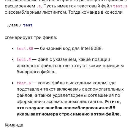
расширением
. Пусть имеется текстовый файл
.s
test.s
с ассемблерным листингом. Тогда команда в консоли
./as88 
test
сгенерирует три файла:
— бинарный код для Intel 8088.
test.88
— файл с указанием, какие позиции
test.#
исходного файла соответствуют каким позициям
бинарного файла.
— копия файла с исходным кодом, где
test.$
подставлен текст включаемых вспомогательных
файлов, а также удовлетворены соглашения по
оформлению ассемблерных листингов.
Учтите,
что в случае ошибок ассемблирования as88
указывает номера строк именно в этом файле.
Команда