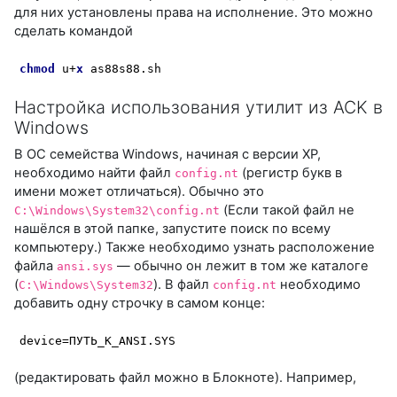
для них установлены права на исполнение. Это можно
сделать командой
chmod
 u+
x
 as88s88.sh
Настройка использования утилит из ACK в
Windows
В ОС семейства Windows, начиная с версии XP,
необходимо найти файл
(регистр букв в
config.nt
имени может отличаться). Обычно это
(Если такой файл не
C:\Windows\System32\config.nt
нашёлся в этой папке, запустите поиск по всему
компьютеру.) Также необходимо узнать расположение
файла
— обычно он лежит в том же каталоге
ansi.sys
(
). В файл
необходимо
C:\Windows\System32
config.nt
добавить одну строчку в самом конце:
device
=ПУТЬ_К_ANSI.SYS
(редактировать файл можно в Блокноте). Например,