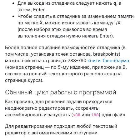
Для выхода из отладчика следует нажать
q
, а
затем, Enter.
Чтобы следить в отладчике за изменением памяти
по метке X, можно использовать команду: /X
(после набора этих символов во время
выполнения отладки нужно нажать Enter).
Более полное описание возможностей отладчика (в
том числе, установка точек останова, breakpoints)
можно найти на страницах 788–790
книги Таненбаума
(номера страниц — по 5-му изданию, приложение В,
ссылка на полный текст которого расположена на
странице курса).
Обычный цикл работы с программой
Как правило, для решения задачи приходиться
неоднократно редактировать, сохранять,
ассемблировать и запускать (
или
) один файл.
s88
t88
Для редактирования подходит любой текстовый
редактор с автоматическими отступами.