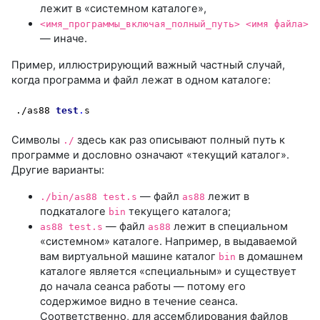
лежит в «системном каталоге»,
<имя_программы_включая_полный_путь> <имя файла>
— иначе.
Пример, иллюстрирующий важный частный случай,
когда программа и файл лежат в одном каталоге:
./as88 
test
.
s
Символы
здесь как раз описывают полный путь к
./
программе и дословно означают «текущий каталог».
Другие варианты:
— файл
лежит в
./bin/as88 test.s
as88
подкаталоге
текущего каталога;
bin
— файл
лежит в специальном
as88 test.s
as88
«системном» каталоге. Например, в выдаваемой
вам виртуальной машине каталог
в домашнем
bin
каталоге является «специальным» и существует
до начала сеанса работы — потому его
содержимое видно в течение сеанса.
Соответственно, для ассемблирования файлов