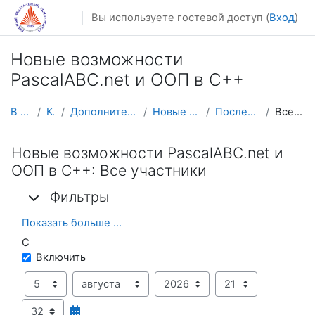
Перейти к основному содержанию
Вы используете гостевой доступ (
Вход
)
Новые возможности
PascalABC.net и ООП в С++
В начало
Курсы
Дополнительное образование
Новые возможности Р
Последние действия
Все участники
Новые возможности PascalABC.net и
ООП в С++: Все участники
Фильтры
Фильтры
Фильтры
Показать больше ...
С
С
Включить
День
Месяц
Год
Час
Минута