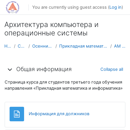
Skip to main content
You are currently using guest access (
Log in
)
Архитектура компьютера и
операционные системы
Home
Courses
Осенний семестр
Прикладная математика и информатика
AM CA&OS
Topic outline
Общая информация
Collapse all
Страница курса для студентов третьего года обучения
направления «Прикладная математика и информатика»
Page
Информация для должников