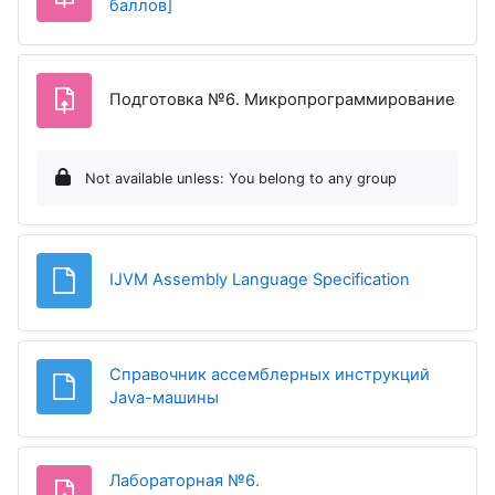
Assignment
баллов]
Assi
Подготовка №6. Микропрограммирование
Not available unless: You belong to any group
File
IJVM Assembly Language Specification
Справочник ассемблерных инструкций
File
Java-машины
Лабораторная №6.