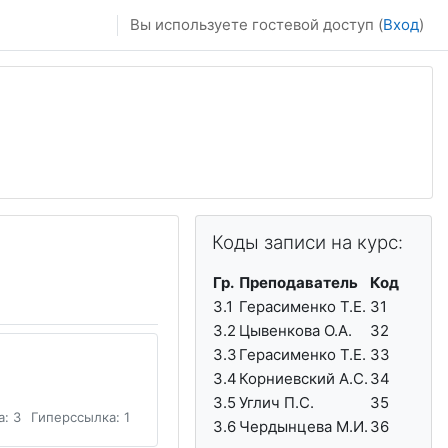
Вы используете гостевой доступ (
Вход
)
Пропустить Коды записи на курс:
Коды записи на курс:
Гр.
Преподаватель
Код
3.1
Герасименко Т.Е.
31
3.2
Цывенкова О.А.
32
3.3
Герасименко Т.Е.
33
3.4
Корниевский А.С.
34
3.5
Углич П.С.
35
а: 3
Гиперссылка: 1
3.6
Чердынцева М.И.
36