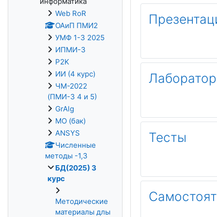
информатика
Web RoR
Презентац
ОАиП ПМИ2
УМФ 1-3 2025
ИПМИ-3
P2K
ИИ (4 курс)
Лаборатор
ЧМ-2022
(ПМИ-3 4 и 5)
GrAlg
МО (бак)
ANSYS
Тесты
Численные
методы -1,3
БД(2025) 3
курс
Самостоят
Методические
материалы длы