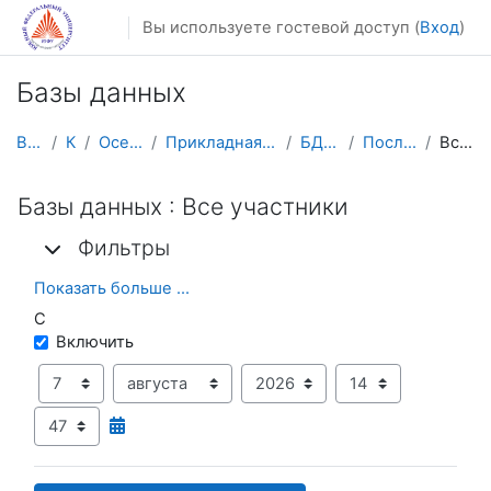
Перейти к основному содержанию
Вы используете гостевой доступ (
Вход
)
Базы данных
В начало
Курсы
Осенний семестр
Прикладная математика и информатика
БД(2025) 3 курс
Последние действия
Все участники
Базы данных : Все участники
Фильтры
Фильтры
Фильтры
Показать больше ...
С
С
Включить
День
Месяц
Год
Час
Минута