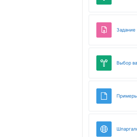
Задание 
Выбор ва
Примеры
Шпаргалк