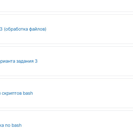
3 (обработка файлов)
Опрос
рианта задания 3
Файл
 скриптов bash
Гиперссылка
а по bash