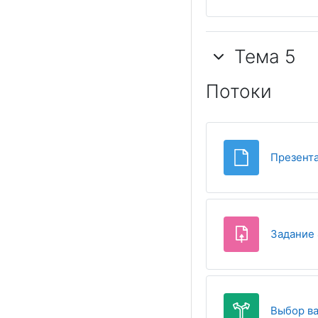
Тема 5
Потоки
Презента
Задание 
Выбор ва