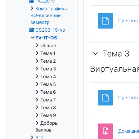
НС_2019
Комп.графика
ВО-весенний
Презента
семестр
CS203-19-vo
EV-IT-OS
Общее
Тема 3
Тема 1
Тема 2
Виртуальна
Тема 3
Тема 4
Тема 5
Тема 6
Презента
Тема 7
Тема 8
Тема 9
Доборы
баллов
Домашнее
STL