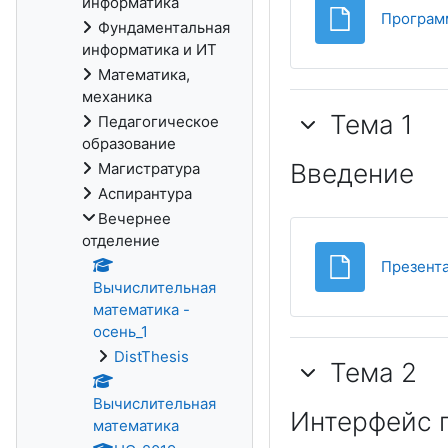
информатика
Программ
Фундаментальная
информатика и ИТ
Математика,
механика
Тема 1
Педагогическое
образование
Введение
Магистратура
Аспирантура
Вечернее
отделение
Презента
Вычислительная
математика -
осень_1
DistThesis
Тема 2
Вычислительная
Интерфейс 
математика