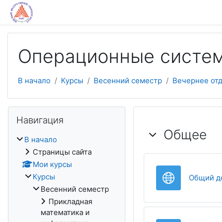
Перейти к основному содержанию
Операционные систе
В начало
Курсы
Весенний семестр
Вечернее от
Пропустить Навигация
Навигация
Тематичес
Общее
В начало
Страницы сайта
Мои курсы
Курсы
Общий д
Весенний семестр
Прикладная
математика и