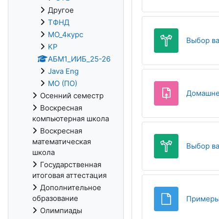
Другое
ТФНД
МО_4курс
Выбор ва
KP
АБМ1_ИИБ_25-26
Java Eng
МО (ПО)
Домашнее
Осенний семестр
Воскресная
компьютерная школа
Воскресная
математическая
Выбор ва
школа
Государственная
итоговая аттестация
Дополнительное
образование
Примеры
Олимпиады