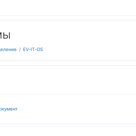
мы
деление
EV-IT-OS
кий план
Гиперссылка
окумент