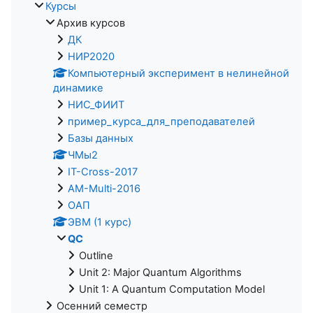
Курсы
Архив курсов
ДК
НИР2020
Компьютерный эксперимент в нелинейной
динамике
НИС_ФИИТ
пример_курса_для_преподавателей
Базы данных
ЧМы2
IT-Cross-2017
AM-Multi-2016
ОАП
ЭВМ (1 курс)
QC
Outline
Unit 2: Major Quantum Algorithms
Unit 1: A Quantum Computation Model
Осенний семестр