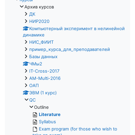
Архив курсов
ДК
НИР2020
Компьютерный эксперимент в нелинейной
динамике
НИС_ФИИТ
пример_курса_для_преподавателей
Базы данных
ЧМы2
IT-Cross-2017
AM-Multi-2016
ОАП
ЭВМ (1 курс)
QC
Outline
Literature
Syllabus
Exam program (for those who wish to