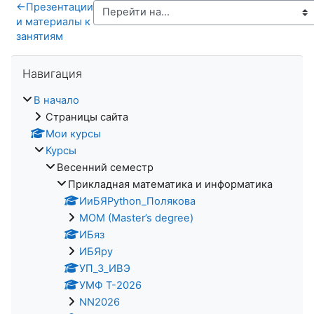
←
Презентации
и материалы к
занятиям
Пропустить Навигация
Навигация
В начало
Страницы сайта
Мои курсы
Курсы
Весенний семестр
Прикладная математика и информатика
ИиБЯPython_Полякова
MOM (Master’s degree)
ИБяз
ИБЯpy
УП_3_ИВЭ
УМФ Т-2026
NN2026