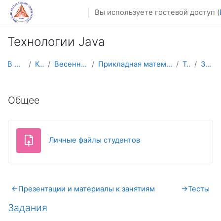
Перейти к основному содержанию
Вы используете гостевой доступ (
Технологии Java
В начало
Курсы
Весенний семестр
Прикладная математика и информатика
TJava
Задания
Тематический план
Общее
Задание
Личные файлы студентов
←
Презентации и материалы к занятиям
→
Тесты
Задания