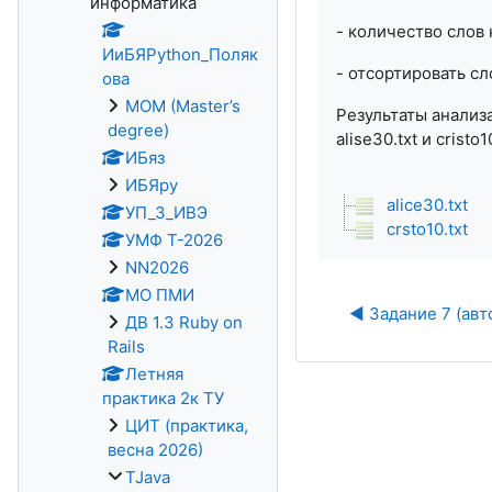
информатика
- количество слов 
ИиБЯPython_Поляк
- отсортировать с
ова
MOM (Master’s
Результаты анализ
degree)
alise30.txt и cristo1
ИБяз
ИБЯpy
alice30.txt
УП_3_ИВЭ
crsto10.txt
УМФ Т-2026
NN2026
МО ПМИ
◀︎ Задание 7 (ав
ДВ 1.3 Ruby on
Rails
Летняя
практика 2к ТУ
ЦИТ (практика,
весна 2026)
TJava