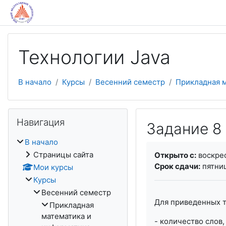
Перейти к основному содержанию
Технологии Java
В начало
Курсы
Весенний семестр
Прикладная 
Пропустить Навигация
Навигация
Задание 8 
В начало
Требуемые услови
Страницы сайта
Открыто с:
воскрес
Срок сдачи:
пятниц
Мои курсы
Курсы
Весенний семестр
Для приведенных т
Прикладная
математика и
- количество слов,