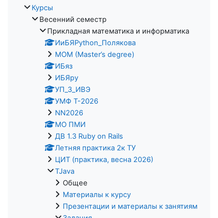
Курсы
Весенний семестр
Прикладная математика и информатика
ИиБЯPython_Полякова
MOM (Master’s degree)
ИБяз
ИБЯpy
УП_3_ИВЭ
УМФ Т-2026
NN2026
МО ПМИ
ДВ 1.3 Ruby on Rails
Летняя практика 2к ТУ
ЦИТ (практика, весна 2026)
TJava
Общее
Материалы к курсу
Презентации и материалы к занятиям
Задания