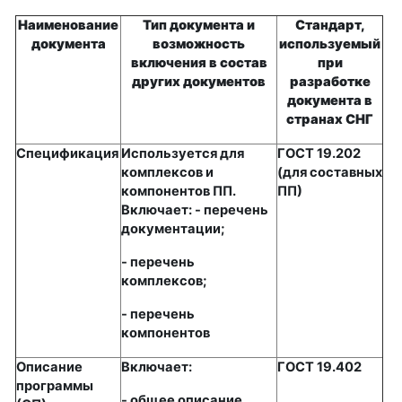
Наименование
Тип документа и
Стандарт,
документа
возможность
используемый
включения в состав
при
других документов
разработке
документа в
странах СНГ
Спецификация
Используется для
ГОСТ 19.202
комплексов и
(для составных
компонентов ПП.
ПП)
Включает: - перечень
документации;
- перечень
комплексов;
- перечень
компонентов
Описание
Включает:
ГОСТ 19.402
программы
- общее описание