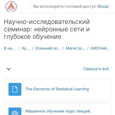
Перейти к основному содержанию
Вы используете гостевой доступ (
Вход
)
Научно-исследовательский
семинар: нейронные сети и
глубокое обучение
В начало
Курсы
Осенний семестр
Магистратура
НИСНейрСети
Тематический план
Свернуть всё
Файл
The Elements of Statistical Learning
Машинное обучение (курс лекций,