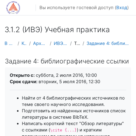
Перейти к основному содержанию
Вы используете гостевой доступ (
Вход
)
3.1.2 (ИВЭ) Учебная практика
В начало
Курсы
Архив курсов
ИВЭ-УП-2016
Тема 4
Задание 4: библиографические ссылки
Задание 4: библиографические ссылки
Требуемые условия завершения
Открыто с:
суббота, 2 июля 2016, 10:00
Срок сдачи:
вторник, 5 июля 2016, 12:30
Найти от 4 библиографических источников по
теме своего научного исследования.
Подготовить из найденных источников список
литературы в системе BibTeX.
Написать короткий текст "Обзор литературы"
с ссылками (
) и кратким
\cite {...}