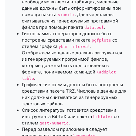
необходимо вывести в таблицах, числовые
данные должны быть отформатированы при
помощи пакета
. Данные должны
siunitx
считываться из генерируемых программой
файлов при помощи пакета
.
datatool
Гистограммы генераторов должны быть
построены средствами пакета
со
pgfplots
стилем графика
.
ybar interval
Отображаемые данные должны загружаться
из генерируемых программой файлов,
которые должны быть подготовлены в
формате, понимаемом командой
\addplot
.
table
Графические схемы должны быть построены
средствами пакета Ti
k
Z. Числовые данные для
них должны считываться из генерируемых
текстовых файлов.
Список литературы готовится средствами
инструмента BibTeX или пакета
со
biblatex
стилем
.
gost-numeric
Перед разделом приложения следует
использовать команду
.
\appendix