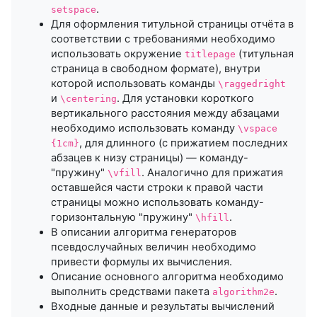
.
setspace
Для оформления титульной страницы отчёта в
соответствии с требованиями необходимо
использовать окружение
(титульная
titlepage
страница в свободном формате), внутри
которой использовать команды
\raggedright
и
. Для установки короткого
\centering
вертикального расстояния между абзацами
необходимо использовать команду
\vspace
, для длинного (с прижатием последних
{1cm}
абзацев к низу страницы) — команду-
"пружину"
. Аналогично для прижатия
\vfill
оставшейся части строки к правой части
страницы можно использовать команду-
горизонтальную "пружину"
.
\hfill
В описании алгоритма генераторов
псевдослучайных величин необходимо
привести формулы их вычисления.
Описание основного алгоритма необходимо
выполнить средствами пакета
.
algorithm2e
Входные данные и результаты вычислений