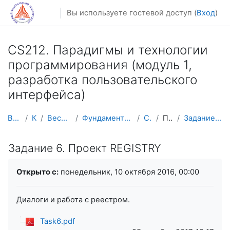
Перейти к основному содержанию
Вы используете гостевой доступ (
Вход
)
CS212. Парадигмы и технологии
программирования (модуль 1,
разработка пользовательского
интерфейса)
В начало
Курсы
Весенний семестр
Фундаментальная информатика и ИТ
CS212-2
Практика
Задание 6. Проект REGISTRY
Задание 6. Проект REGISTRY
Требуемые условия завершения
Открыто с:
понедельник, 10 октября 2016, 00:00
Диалоги и работа с реестром.
Task6.pdf