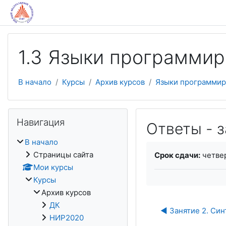
Перейти к основному содержанию
1.3 Языки программир
В начало
Курсы
Архив курсов
Языки программир
Пропустить Навигация
Навигация
Ответы - з
В начало
Требуемые услови
Страницы сайта
Срок сдачи:
четвер
Мои курсы
Курсы
Архив курсов
ДК
◀︎ Занятие 2. Си
НИР2020