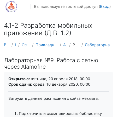
Перейти к основному содержанию
Вы используете гостевой доступ (
Вход
)
4.1-2 Разработка мобильных
приложений (Д.В. 1.2)
В начало
Курсы
Осенний семестр
Прикладная математика и информатика
AM-Mobile
Работа с сетью
Лабораторная №9. Работа с сетью через Alamofire
Лабораторная №9. Работа с сетью
через Alamofire
Требуемые условия завершения
Открыто с:
пятница, 20 апреля 2018, 00:00
Срок сдачи:
среда, 16 декабря 2020, 00:00
Загрузить данные расписания с сайта мехмата.
Подключить и скомпилировать библиотеку