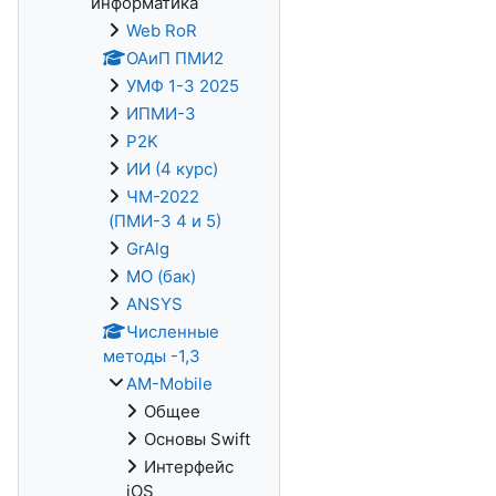
информатика
Web RoR
ОАиП ПМИ2
УМФ 1-3 2025
ИПМИ-3
P2K
ИИ (4 курс)
ЧМ-2022
(ПМИ-3 4 и 5)
GrAlg
МО (бак)
ANSYS
Численные
методы -1,3
AM-Mobile
Общее
Основы Swift
Интерфейс
iOS