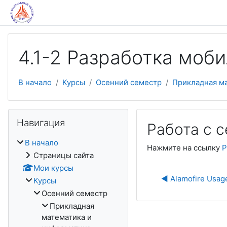
Перейти к основному содержанию
4.1-2 Разработка моби
В начало
Курсы
Осенний семестр
Прикладная м
Пропустить Навигация
Навигация
Работа с 
В начало
Нажмите на ссылку
Р
Страницы сайта
Мои курсы
◀︎ Alamofire Usag
Курсы
Осенний семестр
Прикладная
математика и