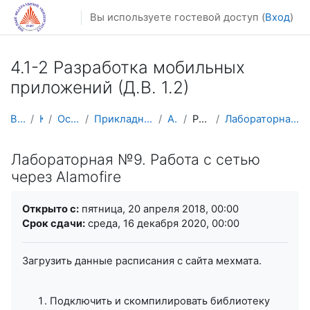
Перейти к основному содержанию
Вы используете гостевой доступ (
Вход
)
4.1-2 Разработка мобильных
приложений (Д.В. 1.2)
В начало
Курсы
Осенний семестр
Прикладная математика и информатика
AM-Mobile
Работа с сетью
Лабораторная №9. Работа с сетью через Alamofire
Лабораторная №9. Работа с сетью
через Alamofire
Требуемые условия завершения
Открыто с:
пятница, 20 апреля 2018, 00:00
Срок сдачи:
среда, 16 декабря 2020, 00:00
Загрузить данные расписания с сайта мехмата.
Подключить и скомпилировать библиотеку