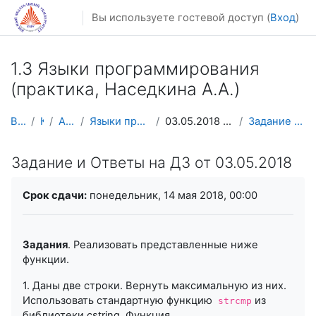
Перейти к основному содержанию
Вы используете гостевой доступ (
Вход
)
1.3 Языки программирования
(практика, Наседкина А.А.)
В начало
Курсы
Архив курсов
Языки программирования Наседкина АА
03.05.2018 Строки в стиле C. Контр. работа 2
Задание и Ответы на ДЗ от 03.05.2018
Задание и Ответы на ДЗ от 03.05.2018
Требуемые условия завершения
Срок сдачи:
понедельник, 14 мая 2018, 00:00
Задания
. Реализовать представленные ниже
функции.
1. Даны две строки. Вернуть максимальную из них.
Использовать стандартную функцию
из
strcmp
библиотеки
cstring
. Функция