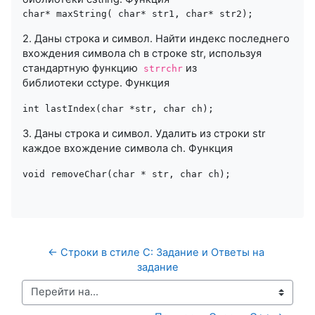
char* maxString( char* str1, char* str2);
2. Даны строка и символ. Найти индекс последнего
вхождения символа с
h
в строке
str
, используя
стандартную функцию
из
strrchr
библиотеки
cctype
. Функция
int lastIndex(char *str, char ch);
3. Даны строка и символ. Удалить из строки
str
каждое вхождение символа
ch
. Функция
void
 removeChar(
char
 * str, 
char
 ch);
← Строки в стиле C: Задание и Ответы на 
задание
Перейти на...