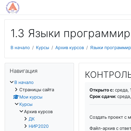
Перейти к основному содержанию
1.3 Языки программир
В начало
Курсы
Архив курсов
Языки программир
Пропустить Навигация
Навигация
КОНТРОЛЬН
В начало
Требуемые услови
Страницы сайта
Открыто с:
среда, 
Срок сдачи:
среда,
Мои курсы
Курсы
Архив курсов
Создать проект с 
ДК
НИР2020
Файл-архив с отве