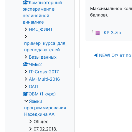
Компьютерный
Максимальное колич
эксперимент в
баллов).
нелинейной
динамике
НИС_ФИИТ
КР 3.zip
пример_курса_для_
преподавателей
◀︎ NEW! Отчет по
Базы данных
ЧМы2
IT-Cross-2017
AM-Multi-2016
ОАП
ЭВМ (1 курс)
Языки
программирования
Наседкина АА
Общее
07.02.2018.