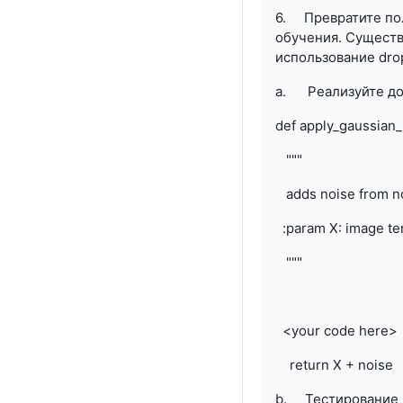
6. Превратите по
обучения. Существ
использование
dro
a.
Реализуйте до
def apply_gaussian_
"""
adds noise from nor
:param X: image ten
"""
<your code he
return X + noise
b.
Тестирование 