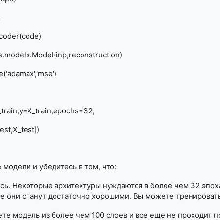
)
ecoder(code)
s.models.Model(inp,reconstruction)
('adamax','mse')
_train,y=X_train,epochs=32,
est,X_test])
модели и убедитесь в том, что:
ь. Некоторые архитектуры нуждаются в более чем 32 эпохах
ге они станут достаточно хорошими.
Вы можете тренировать 
те модель из более чем 100 слоев и все еще не проходит п