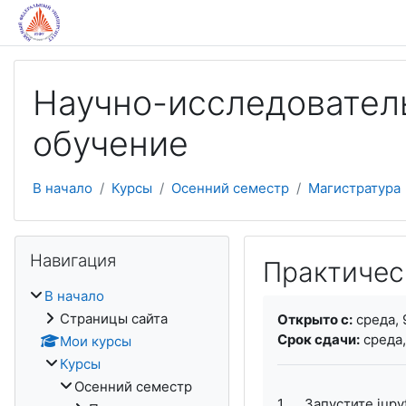
Перейти к основному содержанию
Научно-исследователь
обучение
В начало
Курсы
Осенний семестр
Магистратура
Пропустить Навигация
Навигация
Практичес
В начало
Требуемые услови
Страницы сайта
Открыто с:
среда, 
Срок сдачи:
среда,
Мои курсы
Курсы
Осенний семестр
1. Запустите
jupy