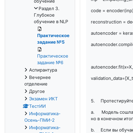
обучение
Раздел 3.
code = encoder(inp
Глубокое
обучение в NLP
reconstruction = d
autoencoder = kera
Практическое
задание №5
autoencoder.compile
Практическое
задание №6
autoencoder.fit(x=X
Аспирантура
Вечернее
validation_data=[X_t
отделение
Другое
Экзамен ИКТ
5. Протестируйте 
ТестИИ
a.
Модель сошлас
Информатика-
но в конечном ито
Осень-ПМИ-2
Информатика-
b. Если вы обучае