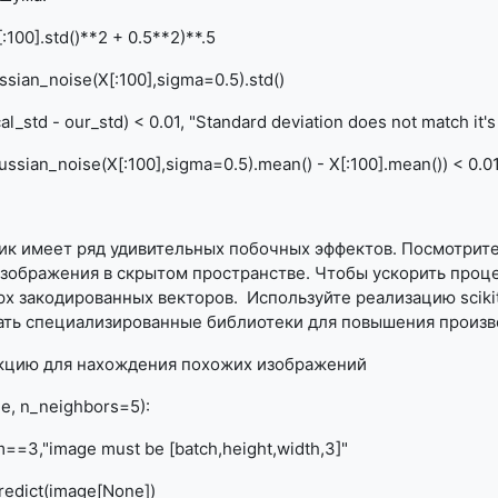
[:100].std()**2 + 0.5**2)**.5
ssian_noise(X[:100],sigma=0.5).std()
al_std - our_std) < 0.01, "Standard deviation does not match it'
ussian_noise(X[:100],sigma=0.5).mean() - X[:100].mean()) < 0.
 имеет ряд удивительных побочных эффектов. Посмотрите н
зображения в скрытом пространстве. Чтобы ускорить проце
рх закодированных векторов. Используйте реализацию
sciki
ть специализированные библиотеки для повышения произво
цию для нахождения похожих изображений
ge, n_neighbors=5):
=3,"image must be [batch,height,width,3]"
edict(image[None])