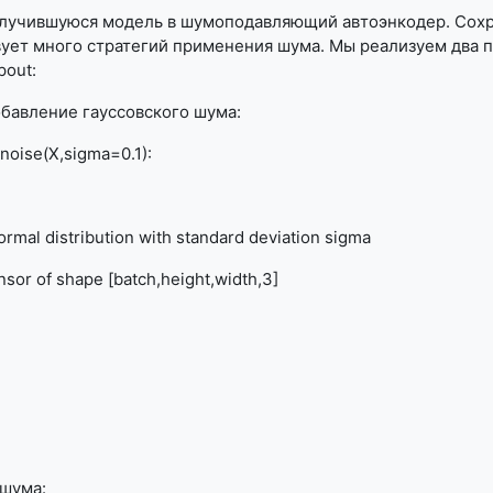
лучившуюся модель в шумоподавляющий автоэнкодер.
C
ох
ует много стратегий применения шума. Мы реализуем два п
pout
:
бавление гауссовского шума:
noise(X,sigma=0.1):
mal distribution with standard deviation sigma
sor of shape [batch,height,width,3]
re>
шума: