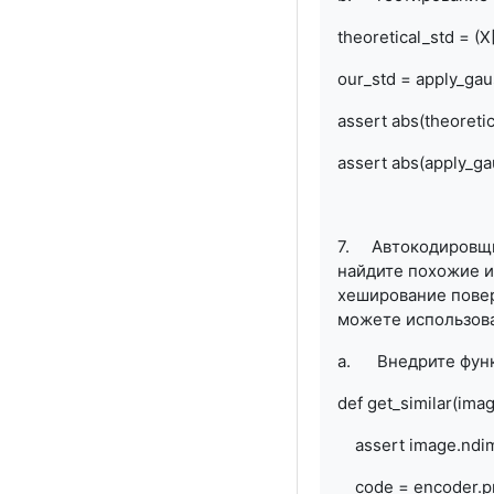
theoretical_std = (X
our_std = apply_gau
assert abs(theoretic
assert abs(apply_ga
7. Автокодировщик
найдите похожие и
хеширование пове
можете использова
a. Внедрите функ
def get_similar(ima
assert image.ndim=
code = encoder.pr