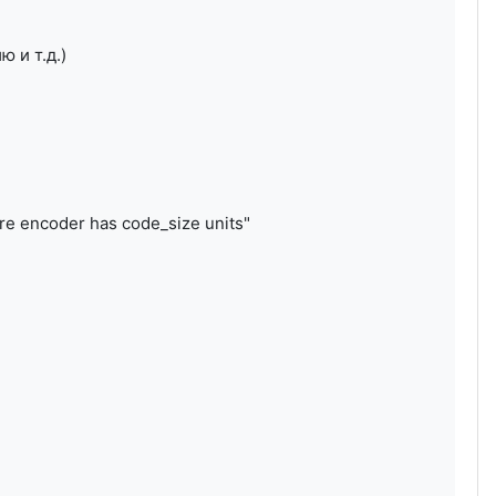
 и т.д.)
e encoder has code_size units"