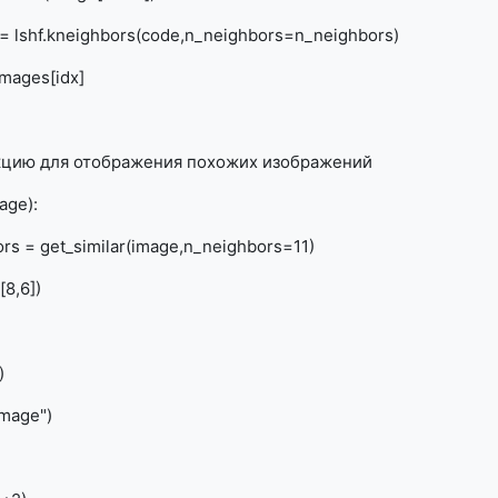
 = lshf.kneighbors(code,n_neighbors=n_neighbors)
mages[idx]
цию для отображения похожих изображений
age):
s = get_similar(image,n_neighbors=11)
[8,6])
)
image")