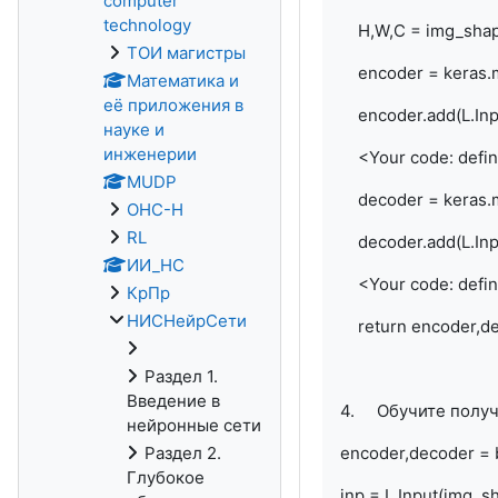
computer
technology
H,W,C = img_sha
ТОИ магистры
encoder = keras.m
Математика и
её приложения в
encoder.add(L.Inp
науке и
инженерии
<Your code: define
MUDP
decoder = keras.m
ОНС-Н
RL
decoder.add(L.Inpu
ИИ_НС
<Your code: define
КрПр
НИСНейрСети
return encoder,d
Раздел 1.
Введение в
4.
Обучите полу
нейронные сети
Раздел 2.
encoder,decoder =
Глубокое
inp = L.Input(img_s