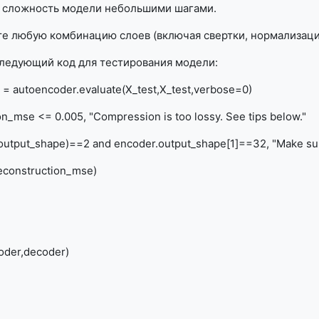
ть сложность модели небольшими шагами.
 любую комбинацию слоев (включая свертки, нормализацию
ледующий код для тестирования модели:
 = autoencoder.evaluate(X_test,X_test,verbose=0)
on_mse <= 0.005, "Compression is too lossy. See tips below."
.output_shape)==2 and encoder.output_shape[1]==32, "Make sur
 reconstruction_mse)
oder,decoder)