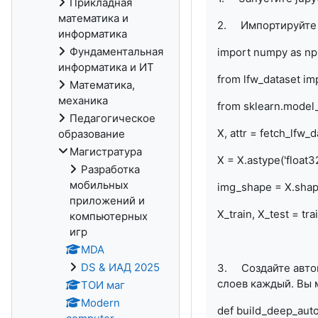
Прикладная
математика и
2. Импортируйте 
информатика
Фундаментальная
import numpy as np
информатика и ИТ
from lfw_dataset im
Математика,
механика
from sklearn.model_s
Педагогическое
X, attr = fetch_lf
образование
Магистратура
X = X.astype('float32
Разработка
мобильных
img_shape = X.shap
приложений и
X_train, X_test = tr
компьютерных
игр
MDA
DS & ИАД 2025
3. Создайте авток
слоев каждый. Вы 
ТОИ маг
Modern
def build_deep_aut