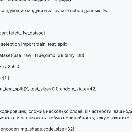
следующие модули и загрузите набор данных
lfw
port fetch_lfw_dataset
election import train_test_split
w_dataset(use_raw=True,dimx=38,dimy=38)
') / 256.0
e[1:]
ain_test_split(X, test_size=0.1,random_state=42)
одировщик, сложив несколько слоев. В частности, ваш код
можете использовать любую нелинейность, какую захотите, 
oencoder(img_shape,code_size=32):