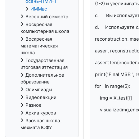
осень-ПМИ-1
(1-2) и увеличива
ИММвс
c. Вы используете
Весенний семестр
Воскресная
d. Используете с
компьютерная школа
Воскресная
reconstruction_mse
математическая
assert reconstructi
школа
Государственная
assert len(encoder
итоговая аттестация
print("Final MSE:",
Дополнительное
образование
for i in range(5):
Олимпиады
Видеолекции
img = X_test[i]
Разное
visualize(img,enc
Архив курсов
Заочная школа
мехмата ЮФУ