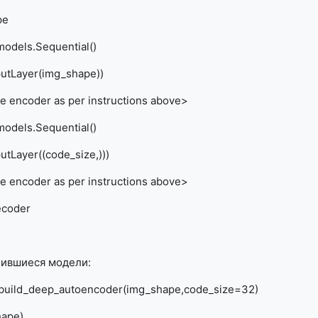
pe
odels.Sequential()
utLayer(img_shape))
 encoder as per instructions above>
odels.Sequential()
tLayer((code_size,)))
 encoder as per instructions above>
ecoder
чившиеся модели:
 build_deep_autoencoder(img_shape,code_size=32)
hape)