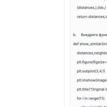
(distances,),(idx,)
return distances,i
b. Внедрите функ
def show_similar(im
distances,neighbor
plt.figure(figsize=
plt.subplot(3,4,1)
plt.imshow(image
plt.title("Original 
for i in range(11):