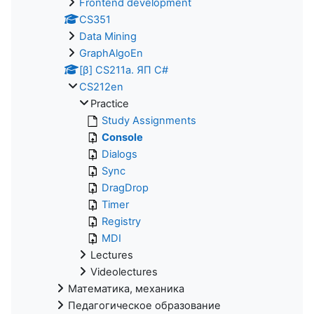
Frontend development
CS351
Data Mining
GraphAlgoEn
[β] CS211a. ЯП С#
CS212en
Practice
Study Assignments
Console
Dialogs
Sync
DragDrop
Timer
Registry
MDI
Lectures
Videolectures
Математика, механика
Педагогическое образование