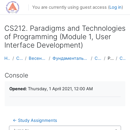
Skip to main content
You are currently using guest access (
Log in
)
CS212. Paradigms and Technologies
of Programming (Module 1, User
Interface Development)
Home
Courses
Весенний семестр
Фундаментальная информатика и ИТ
CS212en
Practice
Console
Console
Completion requirements
Opened:
Thursday, 1 April 2021, 12:00 AM
← Study Assignments