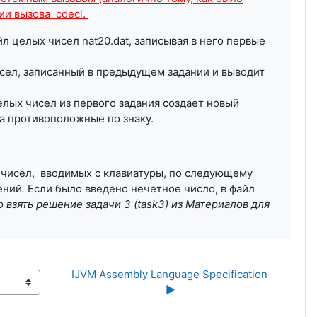
ии вызова cdecl.
л целых чисел nat20.dat, записывая в него первые
чисел, записанный в предыдущем задании и выводит
елых чисел из первого задания создает новый
на противоположные по знаку.
 чисел, вводимых с клавиатуры, по следующему
ений
.
Если было введено нечетное число, в файл
 взять решение задачи 3 (task3) из Материалов для
IJVM Assembly Language Specification 
▶︎