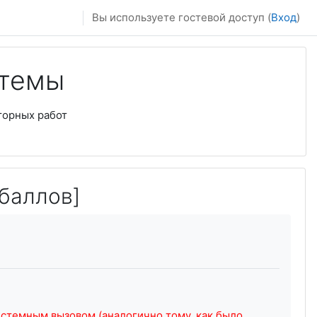
Вы используете гостевой доступ (
Вход
)
стемы
торных работ
 баллов]
стемным вызовом (аналогично тому, как было