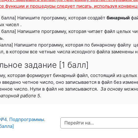
Все функции и процедуры следует писать, используя конвенц
,5 балла] Напишите программу, которая создаёт
бинарный
фай
ых чисел .
,5 балла] Напишите программу, которая читает файл целых 
ль.
 балла] Напишите программу, которая по бинарному файлу ц
л, в котором все четные числа исходного файла заменены 
ьное задание [1 балл]
у, которая формирует бинарный файл, состоящий из целых
о введено четное число, оно записывается в файл без измен
енное число. Нули в файл не записываются.
За основу можно
аторной работе 5.
 №4. Подпрограммы. 
Перейти на...
 балла]