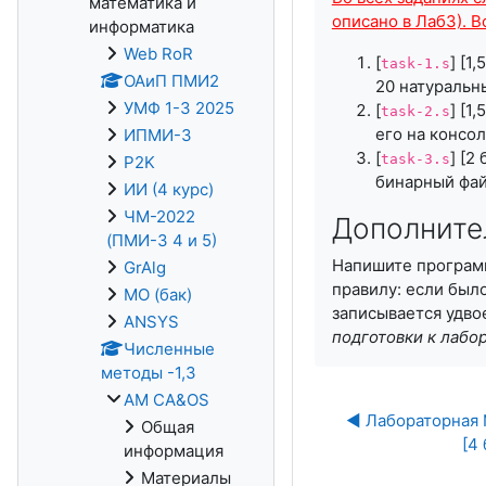
математика и
описано в Лаб3). 
информатика
Web RoR
[
] [1
task-1.s
ОАиП ПМИ2
20 натуральн
УМФ 1-3 2025
[
] [1
task-2.s
его на консо
ИПМИ-3
[
] [2
task-3.s
P2K
бинарный фай
ИИ (4 курс)
ЧМ-2022
Дополнител
(ПМИ-3 4 и 5)
Напишите программ
GrAlg
правилу: если был
МО (бак)
записывается удво
ANSYS
подготовки к лабор
Численные
методы -1,3
AM CA&OS
◀︎ Лабораторная
Общая
[4
информация
Материалы