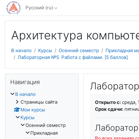
Перейти к основному содержанию
Русский ‎(ru)‎
Архитектура компьют
В начало
Курсы
Осенний семестр
Прикладная м
Лабораторная №5. Работа с файлами. [5 баллов]
Пропустить Навигация
Навигация
Лаборатор
В начало
Требуемые услови
Страницы сайта
Открыто с:
среда, 
Срок сдачи:
пятниц
Мои курсы
Курсы
Осенний семестр
Лабораторн
Прикладная
Во всех заданиях 